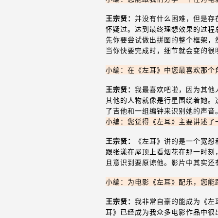
王宗贤：
并没有什么困难，但是存
怀疑过。达到最终理想效果的过程
先你要尝试做出拼图的整个框架，
当你快要完成时，细节就会变的很
小编：在《左耳》中您最喜欢那个
王宗贤：
我最喜欢吧啦，因为其他
其他的人物就像是行星围绕着她。
了吉他和一组编钟来识别她的声音
小编：您觉得《左耳》主要讲述了
王宗贤：
《左耳》讲的是一个宽恕
跟张漾在屋顶上看烟花在那一时刻
且意识到要原谅他。影片中其实还
小编：为电影《左耳》配乐，您能
王宗贤：
我非常自豪的能成为《左
耳》已经成为我众多电影作品中很