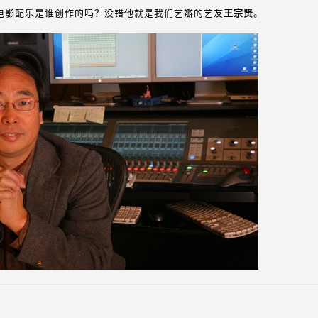
电影配乐是谁创作的吗？没错他就是我们艺瓣的艺友
王宗贤
。