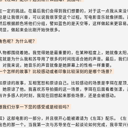
在一定的挑战。在最后我们会得到我们想要的，对于这一点我从来没
总是让我很兴奋，可以说我很享受这个过程。写电影音乐就像拼图。
然后根据颜色将他们分组，譬如蓝色的是天空等，这样做起来更容易
明显，做起来会比刚开始快很多。
角色呢？为什么呢？
人物都围绕着她。我觉得她是最重要的，在某种程度上，她就像太阳
这就是为什么我和苏导用了很多的时间找适合她的声音。最后，我们
。对我来说，她音乐的声音就像是她屏幕上的性格一样重要。
一个怎样的故事？比较感动或者印象比较深刻的是哪个场景？
和原谅的故事，互相宽恕和原谅自己。比较感动的场景是李珥在屋顶
，她原谅了他。我喜欢苏导拍摄的这一场景，李珥在后面看着张漾，
有许多感人的时刻，我现在回想起来那些场景，还是会被感动。
跟我们分享一下您的感受或是经验吗？
耳》这部电影的一部分，并且很开心能被邀请为《左耳》配乐。《左
出色的那一个。当我第一次与苏导坐在一起谈论如何完成，我非常兴