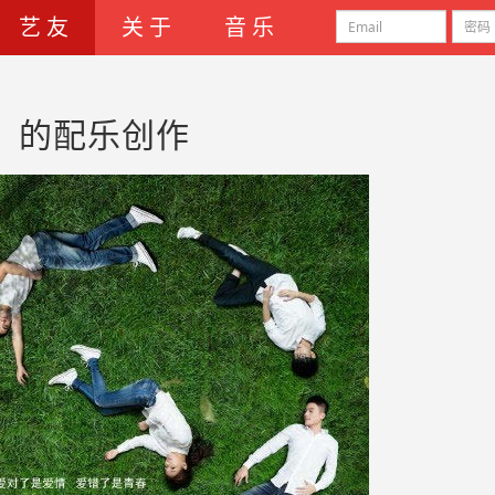
艺 友
关 于
音 乐
》的配乐创作