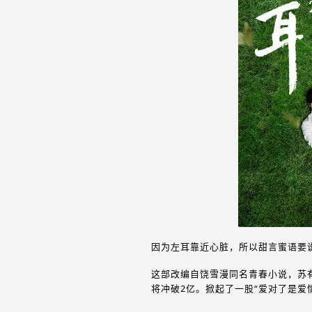
因为左耳靠近心脏，所以甜言蜜语要
这部改编自饶雪漫同名青春小说，苏
将冲破2亿。掀起了一股“爱对了是爱