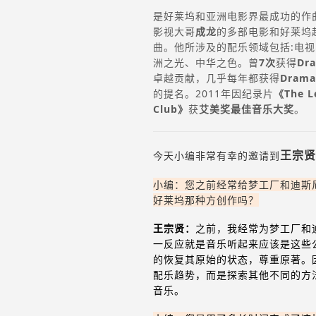
是好莱坞和亚洲电影界最成功的作
影视大哥
成龙
的多部电影和好莱坞
曲。他所涉及的配乐领域包括:电
洲之光、中华之色。曾
7次
获得
Dr
卓越贡献，几乎每年都获得
Drama
的提名。2011年因纪录片
《The L
Club》
获
艾美奖最佳音乐大奖
。
王宗贤
今天小编非常有幸的邀请到
小编：您之前经常给梦工厂和迪斯
好莱坞那种方创作吗？
王宗贤：
之前，我经常为梦工厂和
一反应就是音乐听起来应该是这些
的恢复其原始的状态，尊重原著。
配乐趋势，而是探索其他不同的方
音乐。