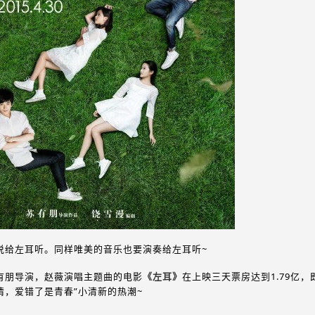
说给左耳听。同样唯美的音乐也要演奏给左耳听~
有朋导演，赵薇演唱主题曲的电影
《左耳》
在上映三天票房达到1.79亿，
情，爱错了是青春”小清新的热潮~