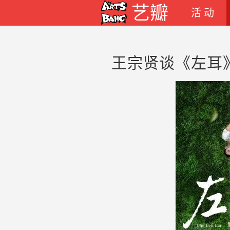
艺瓣
活 动
王宗贤谈《左耳