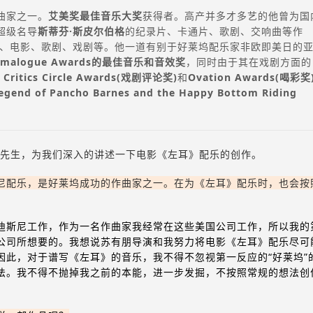
曲家之一。
艾美奖最佳音乐大奖
获得者。高产并多才多艺的他曾为国
超级名导
斯蒂芬·斯皮尔伯格
的纪录片、卡通片、歌剧、交响曲等作
视、电影、歌剧、戏剧等。他一道有别于好莱坞配乐家非欧即美日的
amalogue Awards的最佳音乐和音效奖
，同时由于其在戏剧方面的
 Critics Circle Awards(戏剧评论奖)
和
Ovation Awards(喝彩奖
egend of Pancho Barnes and the Happy Bottom Riding
先生，为我们深入的讲述一下电影《左耳》配乐的创作。
尼配乐，是好莱坞成功的作曲家之一。在为《左耳》配乐时，也会按
迪斯尼工作，作为一名作曲家我经常在这些美国公司工作，所以我的
公司所想要的。我想说苏有朋导演和我努力将电影《左耳》配乐尽可
因此，对于谱写《左耳》的音乐，我不得不忽视第一反应的“好莱坞”
法。我不得不抛掉我之前的本能，进一步发掘，不按照常规的想法创