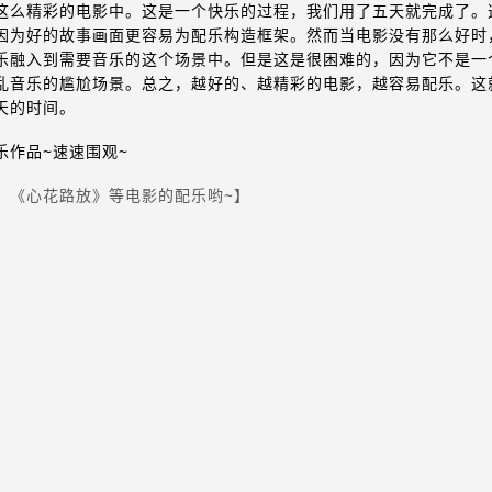
这么精彩的电影中。这是一个快乐的过程，我们用了五天就完成了。
因为好的故事画面更容易为配乐构造框架。然而
当电影没有那么好时
乐融入到需要音乐的这个场景中。但是这是很困难的，因为它不是一
乱音乐的尴尬场景。总之，越好的、越精彩的电影，越容易配乐。这
天的时间。
乐作品~速速围观~
、《心花路放》等电影的配乐哟~】