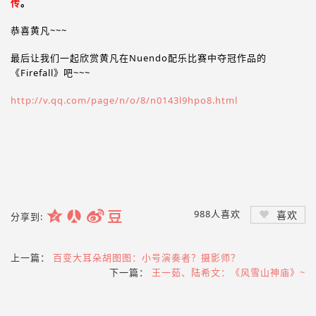
传
。
恭喜黄凡~~~
最后让我们一起欣赏黄凡在Nuendo配乐比赛中夺冠作品的
《Firefall》吧~~~
http://v.qq.com/page/n/o/8/n0143l9hpo8.html
988
人喜欢
喜欢
分享到:
上一篇：
百变大耳朵胡图图：小号演奏者？摄影师？
下一篇：
王一茹、陆希文：《风雪山神庙》~