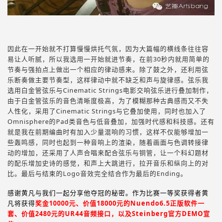
因此在一开始就不打算慢慢烘托气氛，因为大篇幅的横线条往往容
易让人听腻，所以我选用一开始就进节奏，在前30秒内就用简单的
节奏与强拍点上做出一个相应的律动感来。除了鼓之外，还利用弦
乐断奏做主要节奏型，这样律动中就不缺乏和声与旋律感。弦乐我
选用白金管弦乐与Cinematic Strings电影交响弦乐进行叠加制作，
由于白金管弦乐的音色清晰度极高，为了模糊那种古典感而又不失
人性化，采用了Cinematic Strings与它叠加使用，同时也加入了
Omnisphere的Pad类音色与低音叠加，加强时代感和科技感。还有
就是我在前期编曲时有加入少量混响的习惯，这样不仅能够增加一
些轰鸣感，同时也起到一种音响上的渲染，随着画面与色调转接律
动的增加，还采用了人声合唱来配合弦乐与铜管，让一个科幻题材
的配乐增加史诗的感觉，和声上大跳进行，拉开音乐和纵向上的对
比。最后与结束的Logo音效完全结合作为最后的Ending。
感谢黄凡与我们一起分享他夺冠的秘密。作为比赛一等奖获得者黄
凡将获得
奖金10000元、价值18000元的Nuendo6.5正版软件一
套、价值2480元的
UR44音频接口
，以及Steinberg官方DEMO宣